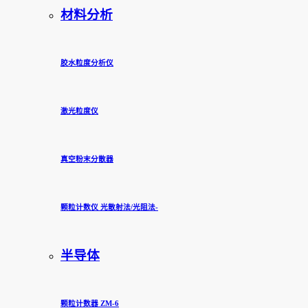
材料分析
胶水粒度分析仪
激光粒度仪
真空粉末分散器
颗粒计数仪 光散射法/光阻法-
半导体
颗粒计数器 ZM-6