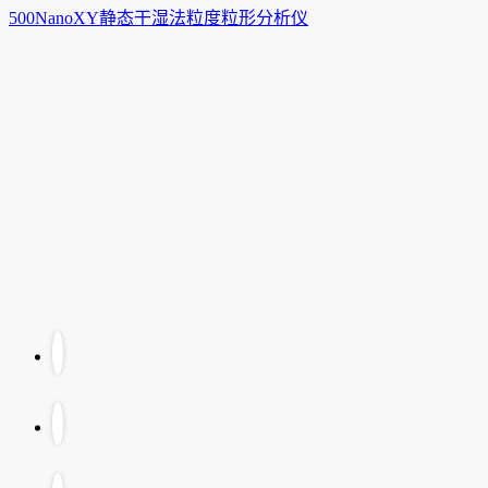
500NanoXY静态干湿法粒度粒形分析仪