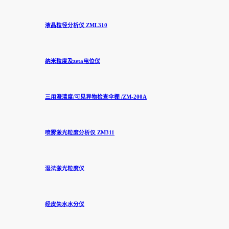
液晶粒径分析仪 ZML310
纳米粒度及zeta电位仪
三用澄清度/可见异物检查伞棚 /ZM-200A
喷雾激光粒度分析仪 ZM311
湿法激光粒度仪
经皮失水水分仪