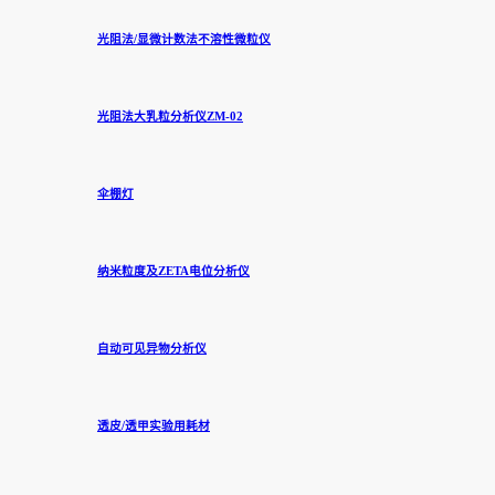
光阻法/显微计数法不溶性微粒仪
光阻法大乳粒分析仪ZM-02
伞棚灯
纳米粒度及ZETA电位分析仪
自动可见异物分析仪
透皮/透甲实验用耗材