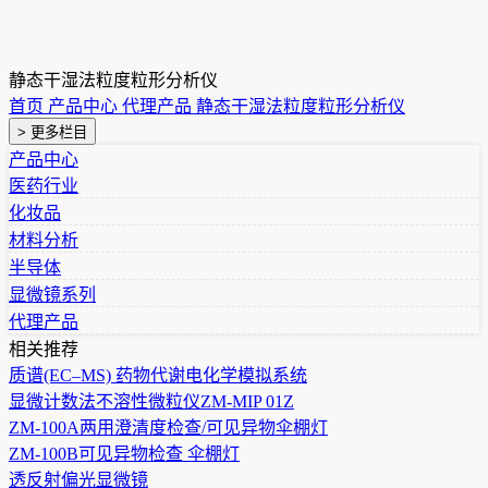
静态干湿法粒度粒形分析仪
首页
产品中心
代理产品
静态干湿法粒度粒形分析仪
> 更多栏目
产品中心
医药行业
化妆品
材料分析
半导体
显微镜系列
代理产品
相关推荐
质谱(EC–MS) 药物代谢电化学模拟系统
显微计数法不溶性微粒仪ZM-MIP 01Z
ZM-100A两用澄清度检查/可见异物伞棚灯
ZM-100B可见异物检查 伞棚灯
透反射偏光显微镜