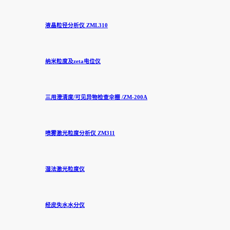
液晶粒径分析仪 ZML310
纳米粒度及zeta电位仪
三用澄清度/可见异物检查伞棚 /ZM-200A
喷雾激光粒度分析仪 ZM311
湿法激光粒度仪
经皮失水水分仪