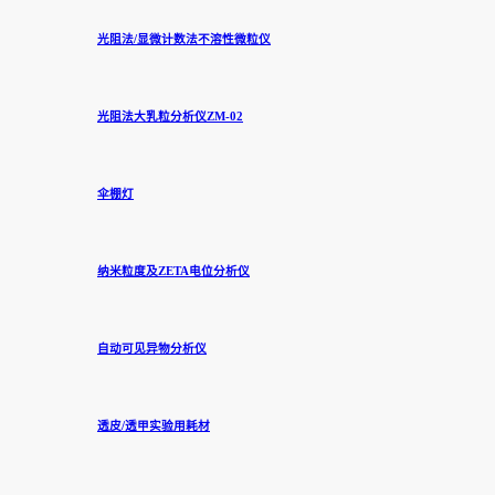
光阻法/显微计数法不溶性微粒仪
光阻法大乳粒分析仪ZM-02
伞棚灯
纳米粒度及ZETA电位分析仪
自动可见异物分析仪
透皮/透甲实验用耗材