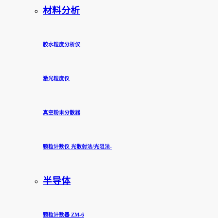
材料分析
胶水粒度分析仪
激光粒度仪
真空粉末分散器
颗粒计数仪 光散射法/光阻法-
半导体
颗粒计数器 ZM-6