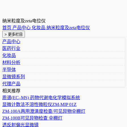
纳米粒度及zeta电位仪
首页
产品中心
化妆品
纳米粒度及zeta电位仪
> 更多栏目
产品中心
医药行业
化妆品
材料分析
半导体
显微镜系列
代理产品
相关推荐
质谱(EC–MS) 药物代谢电化学模拟系统
显微计数法不溶性微粒仪ZM-MIP 01Z
ZM-100A两用澄清度检查/可见异物伞棚灯
ZM-100B可见异物检查 伞棚灯
透反射偏光显微镜