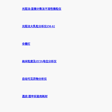
光阻法/显微计数法不溶性微粒仪
光阻法大乳粒分析仪ZM-02
伞棚灯
纳米粒度及ZETA电位分析仪
自动可见异物分析仪
透皮/透甲实验用耗材