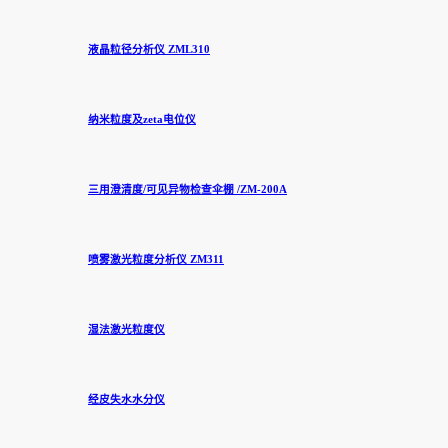
液晶粒径分析仪 ZML310
纳米粒度及zeta电位仪
三用澄清度/可见异物检查伞棚 /ZM-200A
喷雾激光粒度分析仪 ZM311
湿法激光粒度仪
经皮失水水分仪