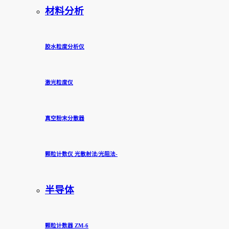
材料分析
胶水粒度分析仪
激光粒度仪
真空粉末分散器
颗粒计数仪 光散射法/光阻法-
半导体
颗粒计数器 ZM-6