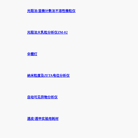
光阻法/显微计数法不溶性微粒仪
光阻法大乳粒分析仪ZM-02
伞棚灯
纳米粒度及ZETA电位分析仪
自动可见异物分析仪
透皮/透甲实验用耗材