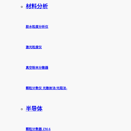
材料分析
胶水粒度分析仪
激光粒度仪
真空粉末分散器
颗粒计数仪 光散射法/光阻法-
半导体
颗粒计数器 ZM-6