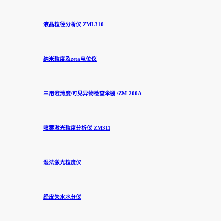
液晶粒径分析仪 ZML310
纳米粒度及zeta电位仪
三用澄清度/可见异物检查伞棚 /ZM-200A
喷雾激光粒度分析仪 ZM311
湿法激光粒度仪
经皮失水水分仪