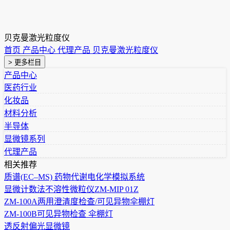
贝克曼激光粒度仪
首页
产品中心
代理产品
贝克曼激光粒度仪
> 更多栏目
产品中心
医药行业
化妆品
材料分析
半导体
显微镜系列
代理产品
相关推荐
质谱(EC–MS) 药物代谢电化学模拟系统
显微计数法不溶性微粒仪ZM-MIP 01Z
ZM-100A两用澄清度检查/可见异物伞棚灯
ZM-100B可见异物检查 伞棚灯
透反射偏光显微镜