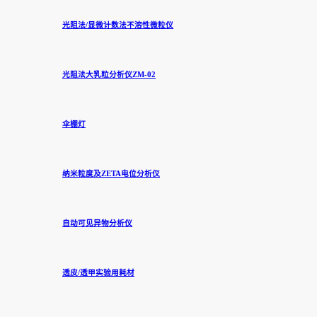
光阻法/显微计数法不溶性微粒仪
光阻法大乳粒分析仪ZM-02
伞棚灯
纳米粒度及ZETA电位分析仪
自动可见异物分析仪
透皮/透甲实验用耗材