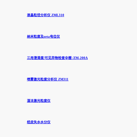
液晶粒径分析仪 ZML310
纳米粒度及zeta电位仪
三用澄清度/可见异物检查伞棚 /ZM-200A
喷雾激光粒度分析仪 ZM311
湿法激光粒度仪
经皮失水水分仪