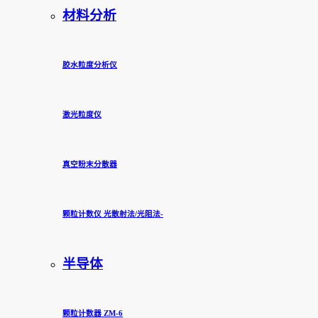
材料分析
胶水粒度分析仪
激光粒度仪
真空粉末分散器
颗粒计数仪 光散射法/光阻法-
半导体
颗粒计数器 ZM-6