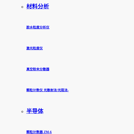
材料分析
胶水粒度分析仪
激光粒度仪
真空粉末分散器
颗粒计数仪 光散射法/光阻法-
半导体
颗粒计数器 ZM-6