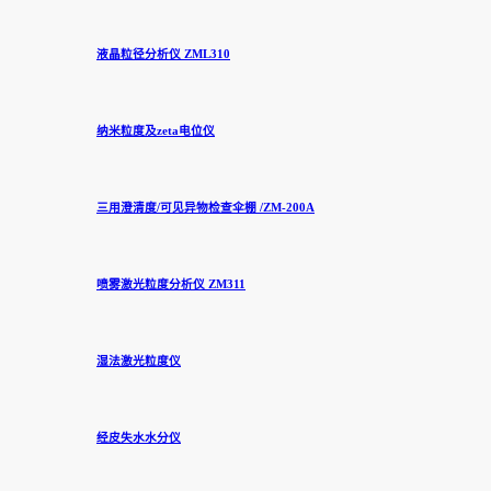
液晶粒径分析仪 ZML310
纳米粒度及zeta电位仪
三用澄清度/可见异物检查伞棚 /ZM-200A
喷雾激光粒度分析仪 ZM311
湿法激光粒度仪
经皮失水水分仪