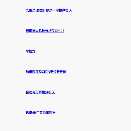
光阻法/显微计数法不溶性微粒仪
光阻法大乳粒分析仪ZM-02
伞棚灯
纳米粒度及ZETA电位分析仪
自动可见异物分析仪
透皮/透甲实验用耗材