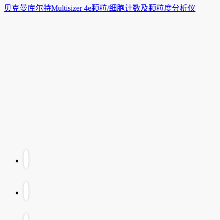
贝克曼库尔特Multisizer 4e颗粒/细胞计数及颗粒度分析仪