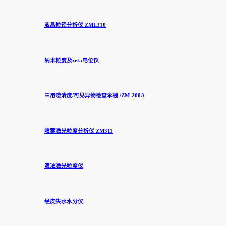
液晶粒径分析仪 ZML310
纳米粒度及zeta电位仪
三用澄清度/可见异物检查伞棚 /ZM-200A
喷雾激光粒度分析仪 ZM311
湿法激光粒度仪
经皮失水水分仪