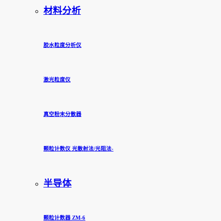
材料分析
胶水粒度分析仪
激光粒度仪
真空粉末分散器
颗粒计数仪 光散射法/光阻法-
半导体
颗粒计数器 ZM-6