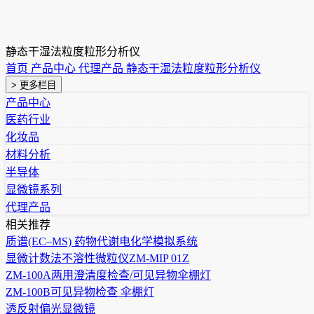
静态干湿法粒度粒形分析仪
首页
产品中心
代理产品
静态干湿法粒度粒形分析仪
> 更多栏目
产品中心
医药行业
化妆品
材料分析
半导体
显微镜系列
代理产品
相关推荐
质谱(EC–MS) 药物代谢电化学模拟系统
显微计数法不溶性微粒仪ZM-MIP 01Z
ZM-100A两用澄清度检查/可见异物伞棚灯
ZM-100B可见异物检查 伞棚灯
透反射偏光显微镜