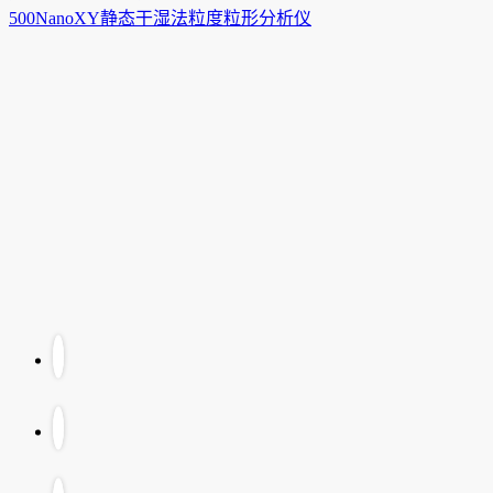
500NanoXY静态干湿法粒度粒形分析仪