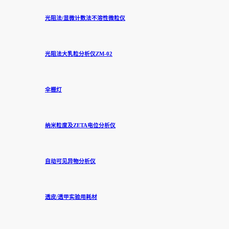
光阻法/显微计数法不溶性微粒仪
光阻法大乳粒分析仪ZM-02
伞棚灯
纳米粒度及ZETA电位分析仪
自动可见异物分析仪
透皮/透甲实验用耗材