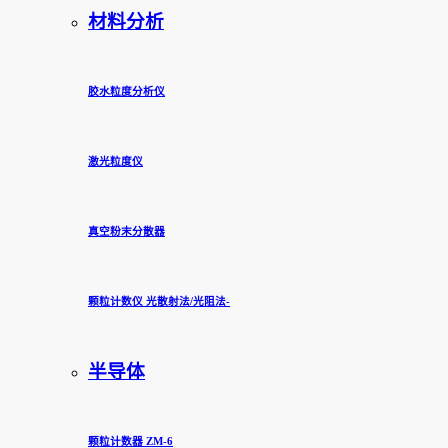
材料分析
胶水粒度分析仪
激光粒度仪
真空粉末分散器
颗粒计数仪 光散射法/光阻法-
半导体
颗粒计数器 ZM-6