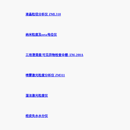
液晶粒径分析仪 ZML310
纳米粒度及zeta电位仪
三用澄清度/可见异物检查伞棚 /ZM-200A
喷雾激光粒度分析仪 ZM311
湿法激光粒度仪
经皮失水水分仪