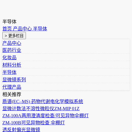
半导体
首页
产品中心
半导体
> 更多栏目
产品中心
医药行业
化妆品
材料分析
半导体
显微镜系列
代理产品
相关推荐
质谱(EC–MS) 药物代谢电化学模拟系统
显微计数法不溶性微粒仪ZM-MIP 01Z
ZM-100A两用澄清度检查/可见异物伞棚灯
ZM-100B可见异物检查 伞棚灯
透反射偏光显微镜