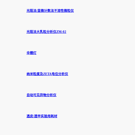
光阻法/显微计数法不溶性微粒仪
光阻法大乳粒分析仪ZM-02
伞棚灯
纳米粒度及ZETA电位分析仪
自动可见异物分析仪
透皮/透甲实验用耗材