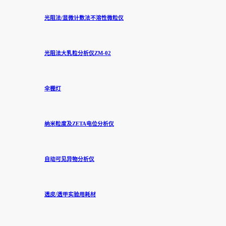
光阻法/显微计数法不溶性微粒仪
光阻法大乳粒分析仪ZM-02
伞棚灯
纳米粒度及ZETA电位分析仪
自动可见异物分析仪
透皮/透甲实验用耗材