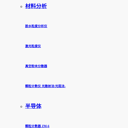
材料分析
胶水粒度分析仪
激光粒度仪
真空粉末分散器
颗粒计数仪 光散射法/光阻法-
半导体
颗粒计数器 ZM-6