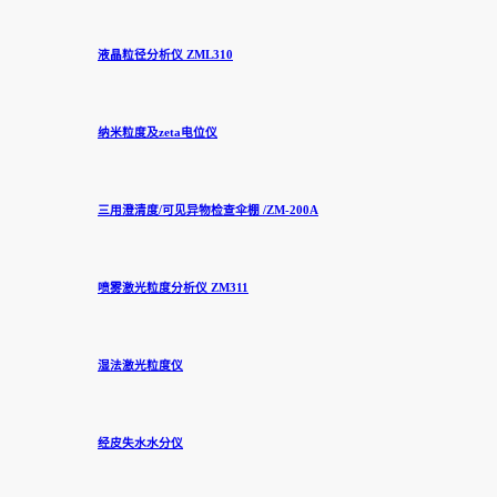
液晶粒径分析仪 ZML310
纳米粒度及zeta电位仪
三用澄清度/可见异物检查伞棚 /ZM-200A
喷雾激光粒度分析仪 ZM311
湿法激光粒度仪
经皮失水水分仪