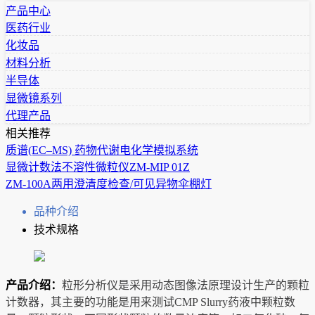
产品中心
医药行业
化妆品
材料分析
半导体
显微镜系列
代理产品
相关推荐
质谱(EC–MS) 药物代谢电化学模拟系统
显微计数法不溶性微粒仪ZM-MIP 01Z
ZM-100A两用澄清度检查/可见异物伞棚灯
品种介绍
技术规格
产品介绍：
粒形分析仪是采用动态图像法原理设计生产的颗粒
计数器，其主要的功能是用来测试CMP Slurry药液中颗粒数